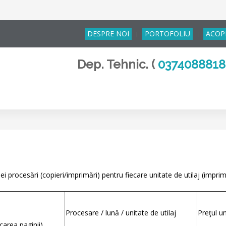
DESPRE NOI
PORTOFOLIU
ACOP
Dep. Tehnic. (
037408881
ei procesări (copieri/imprimări) pentru fiecare unitate de utilaj (imprim
Procesare / lună / unitate de utilaj
Preţul u
carea paginii)