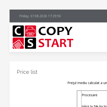
Friday, 07.08.2026
17:29:50
Price list
Preţul mediu calculat a un
Procesare
(pînă la 5% încăr