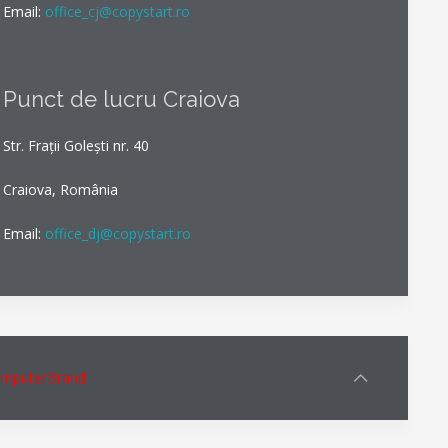
Email:
office_cj@copystart.ro
Punct de lucru Craiova
Str. Frații Golești nr. 40
Craiova, România
Email:
office_dj@copystart.ro
omputerBrand