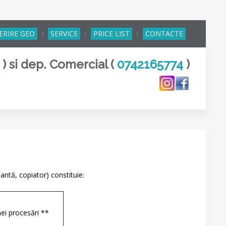
ERIRE GEO
SERVICE
PRICE LIST
CONTACTE
8
) si dep. Comercial (
0742165774
)
antă, copiator) constituie:
nei procesări **