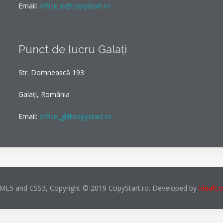
Email:
office_is@copystart.ro
Punct de lucru Galați
Str. Domnească 193
Galați, România
Email:
office_gl@copystart.ro
TML5 and CSS3, Copyright © 2019 CopyStart.ro. Developed by
IdealC