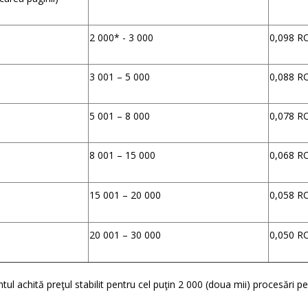
2 000* - 3 000
0,098 R
3 001 – 5 000
0,088 R
5 001 – 8 000
0,078 R
8 001 – 15 000
0,068 R
15 001 – 20 000
0,058 R
20 001 – 30 000
0,050 R
ntul achită preţul stabilit pentru cel puţin 2 000 (doua mii) procesări pe