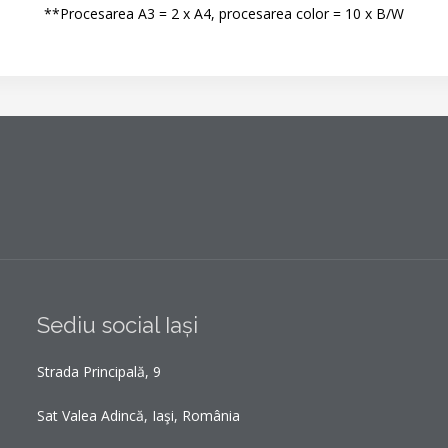
**Procesarea A3 = 2 x A4, procesarea color = 10 x B/W
Sediu social Iași
Strada Principală, 9
Sat Valea Adincă, Iaşi, România