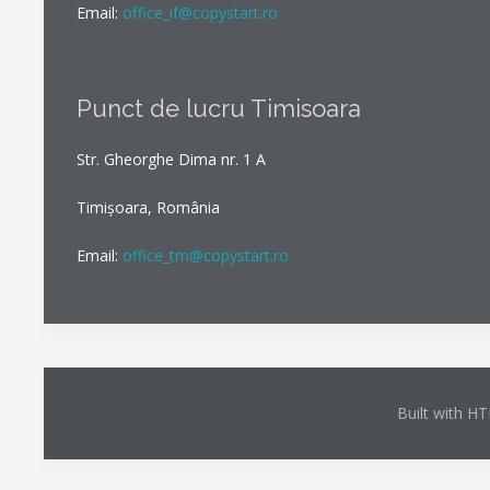
Email:
office_if@copystart.ro
Punct de lucru Timisoara
Str. Gheorghe Dima nr. 1 A
Timișoara, România
Email:
office_tm@copystart.ro
Built with H